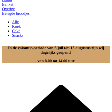
Banket
Overige
Belegde broodjes
Alle
Koek
Cake
Snacks
In de vakantie-periode van 6 juli t/m 15 augustus zijn wij
dagelijks geopend
van 8.00 tot 14.00 uur